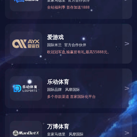
不锈钢,永磁材料