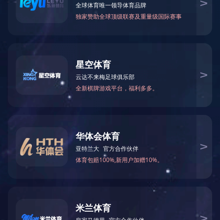
爱体育官方网页版-爱体育(中国)
产品型号：
磁力结构密封
产品系列：
泵用
应用行业：
产品说明
材料组合：
密封端面:
不锈钢(合金钢),合成PTFE
辅助密封:
丁腈胶,氟橡胶,乙丙胶,硅橡胶
金属构件: