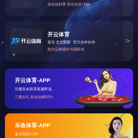
推荐产品
SE2C爱体育官方网页
RDD00620爱体育官方
GM-85爱体育官
版-爱体育(中国)
网页版-爱体育(中国)
版-爱体育(中
苏州博格曼密封
服务于工